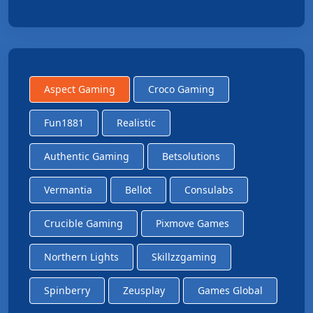
Aspect Gaming
Croco Gaming
Fun1881
Realistic
Authentic Gaming
Betsolutions
Vermantia
Bellot
Consulabs
Crucible Gaming
Pixmove Games
Northern Lights
Skillzzgaming
Spinberry
Zeusplay
Games Global