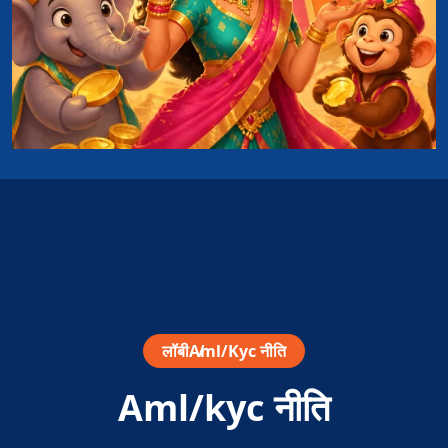
लॉबी
Aml/kyc नीति
Aml/kyc नीति