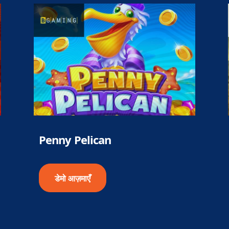
Penny Pelican
डेमो आज़माएँ