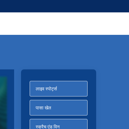
लाइव स्पोर्ट्स
पासा खेल
स्क्रैच एंड विन