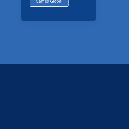
Games Global