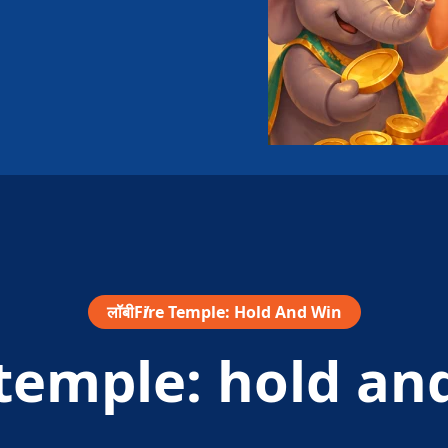
लॉबी
Fire Temple: Hold And Win
 temple: hold an