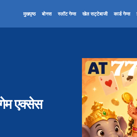
मुखपृष्ठ
बोनस
स्लॉट गेम्स
खेल सट्टेबाजी
कार्ड गेम्स
ेम एक्सेस