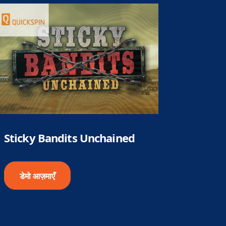
Sticky Bandits Unchained
डेमो आज़माएँ