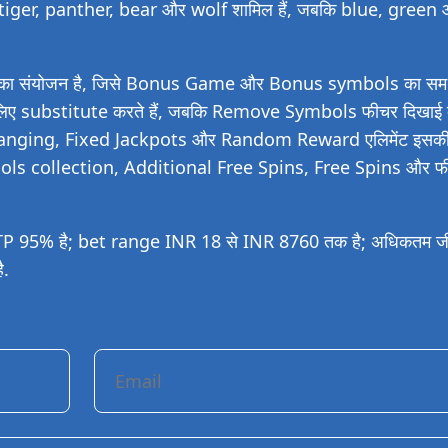
 जिनमें tiger, panther, bear और wolf शामिल हैं, जबकि blue, green
क्स का संयोजन है, जिसे Bonus Game और Bonus symbols का समर
 लिए substitute करते हैं, जबकि Remove Symbols फीचर दिखाई दे
Changing, Fixed Jackpots और Random Reward एलिमेंट इसक
 symbols collection, Additional Free Spins, Free Spins और फी
है; RTP 95% है; bet range INR 18 से INR 8760 तक है; अधिकतम ज
ै.