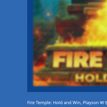
Fire Temple: Hold and Win, Playson का एक 