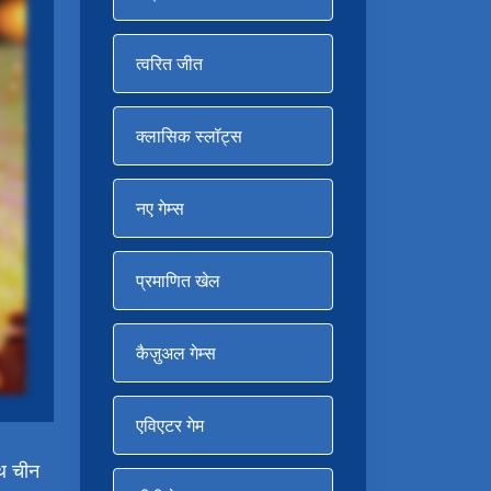
त्वरित जीत
क्लासिक स्लॉट्स
नए गेम्स
प्रमाणित खेल
कैज़ुअल गेम्स
एविएटर गेम
थ चीन