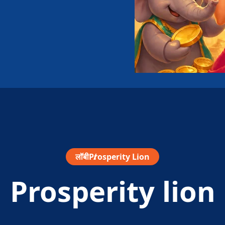
लॉबी
Prosperity Lion
Prosperity lion